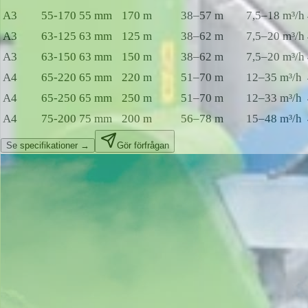
A3
55-170
55 mm
170 m
38–57 m
7,5–18 m³/h
A3
63-125
63 mm
125 m
38–62 m
7,5–20 m³/h
A3
63-150
63 mm
150 m
38–62 m
7,5–20 m³/h
A4
65-220
65 mm
220 m
51–70 m
12–35 m³/h
A4
65-250
65 mm
250 m
51–70 m
12–33 m³/h
A4
75-200
75 mm
200 m
56–78 m
15–48 m³/h
Se specifikationer →
Gör förfrågan