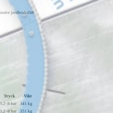
indre jordbruksfält.
Tryck
Vikt
3,2–8 bar
341 kg
3,2–8 bar
351 kg