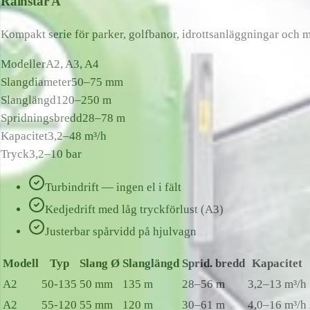
Rainstar A
Kompakt serie för parker, golfbanor, idrottsanläggningar och m
Modeller
A2, A3, A4
Slangdiameter
50–75 mm
Slanglängd
120–250 m
Spridningsbredd
28–78 m
Kapacitet
3,2–48 m³/h
Tryck
3,2–10 bar
Turbindrift — ingen el i fält
Kedjedrift med låg tryckförlust (A3)
Justerbar spårvidd på hjulvagn
Modell
Typ
Slang Ø
Slanglängd
Sprid. bredd
Kapacitet
A2
50-135
50 mm
135 m
28–56 m
3,2–13 m³/h
A2
55-120
55 mm
120 m
30–61 m
4,0–16 m³/h