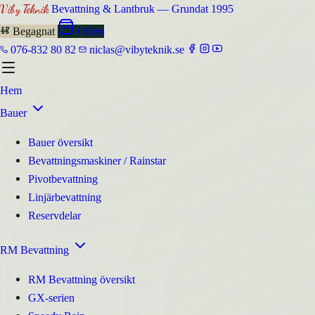
Viby Teknik
Bevattning & Lantbruk — Grundat 1995
Begagnat
Offert
076-832 80 82
niclas@vibyteknik.se
Hem
Bauer
Bauer översikt
Bevattningsmaskiner / Rainstar
Pivotbevattning
Linjärbevattning
Reservdelar
RM Bevattning
RM Bevattning översikt
GX-serien