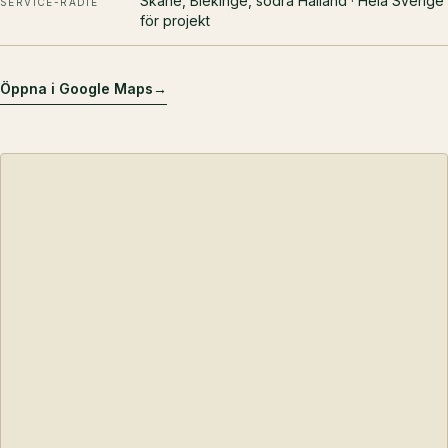
Skåne, Blekinge, södra Halland · Hela Sverige
SERVICE-RADIE
för projekt
Öppna i Google Maps
→