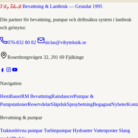
Viby Teknik
Bevattning & Lantbruk — Grundat 1995
Din partner för bevattning, pumpar och driftssäkra system i lantbruk
och grönytor.
076-832 80 82
niclas@vibyteknik.se
Rosenborgsvägen 32, 291 69 Fjälkinge
Navigation
Hem
Bauer
RM Bevattning
Raindancer
Pumpar &
Pumpstationer
Reservdelar
Släpduk
Spraybetning
Begagnat
Nyheter
Kont
Bevattning & pumpar
Traktordrivna pumpar
Turbinpumpar
Hydranter
Vattenposter
Slang