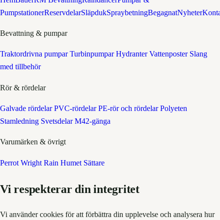
Pumpstationer
Reservdelar
Släpduk
Spraybetning
Begagnat
Nyheter
Kont
Bevattning & pumpar
Traktordrivna pumpar
Turbinpumpar
Hydranter
Vattenposter
Slang
med tillbehör
Rör & rördelar
Galvade rördelar
PVC-rördelar
PE-rör och rördelar
Polyeten
Stamledning
Svetsdelar
M42-gänga
Varumärken & övrigt
Perrot
Wright Rain
Humet
Sättare
Vi respekterar din integritet
Vi använder cookies för att förbättra din upplevelse och analysera hur