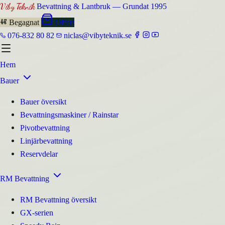
Viby Teknik
Bevattning & Lantbruk — Grundat 1995
Begagnat
Offert
076-832 80 82
niclas@vibyteknik.se
Hem
Bauer
Bauer översikt
Bevattningsmaskiner / Rainstar
Pivotbevattning
Linjärbevattning
Reservdelar
RM Bevattning
RM Bevattning översikt
GX-serien