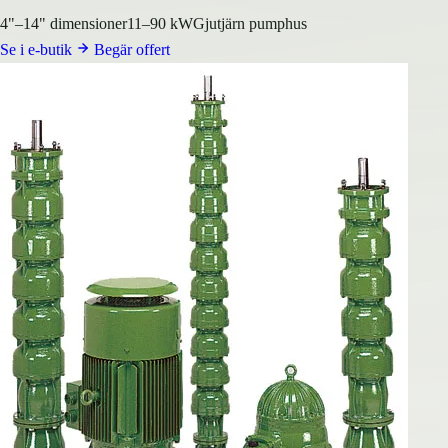
4"–14" dimensioner
11–90 kW
Gjutjärn pumphus
Se i e-butik
Begär offert