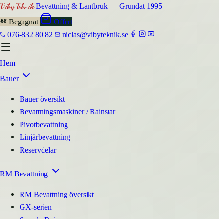
Viby Teknik
Bevattning & Lantbruk — Grundat 1995
Begagnat
Offert
076-832 80 82
niclas@vibyteknik.se
Hem
Bauer
Bauer översikt
Bevattningsmaskiner / Rainstar
Pivotbevattning
Linjärbevattning
Reservdelar
RM Bevattning
RM Bevattning översikt
GX-serien