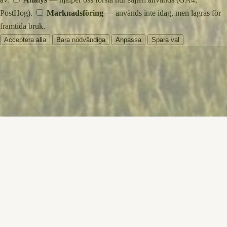
PostHog).
Marknadsföring
— används inte idag, men lagras för
framtida bruk.
Acceptera alla
Bara nödvändiga
Anpassa
Spara val