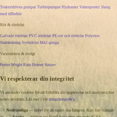
Traktordrivna pumpar
Turbinpumpar
Hydranter
Vattenposter
Slang
med tillbehör
Rör & rördelar
Galvade rördelar
PVC-rördelar
PE-rör och rördelar
Polyeten
Stamledning
Svetsdelar
M42-gänga
Varumärken & övrigt
Perrot
Wright Rain
Humet
Sättare
Vi respekterar din integritet
Vi använder cookies för att förbättra din upplevelse och analysera hur
sajten används. Läs mer i vår
integritetspolicy
.
Nödvändiga
— krävs för att sajten ska fungera. Kan inte stängas
av.
Analys
— hjälper oss förstå hur sajten används (GA4,