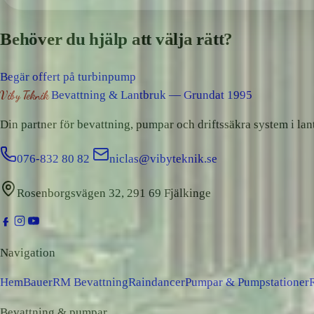
Behöver du hjälp att välja rätt?
Begär offert på turbinpump
Viby Teknik
Bevattning & Lantbruk — Grundat 1995
Din partner för bevattning, pumpar och driftssäkra system i lan
076-832 80 82
niclas@vibyteknik.se
Rosenborgsvägen 32, 291 69 Fjälkinge
Navigation
Hem
Bauer
RM Bevattning
Raindancer
Pumpar & Pumpstationer
Bevattning & pumpar