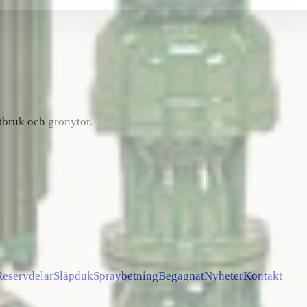
tbruk och grönytor.
Reservdelar
Släpduk
Spraybetning
Begagnat
Nyheter
Kontakt