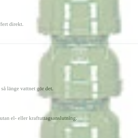
fert direkt.
å länge vattnet gör det.
tan el- eller kraftuttagsanslutning.