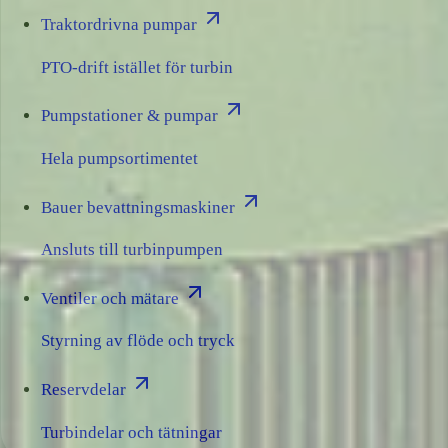
Traktordrivna pumpar
PTO-drift istället för turbin
Pumpstationer & pumpar
Hela pumpsortimentet
Bauer bevattningsmaskiner
Ansluts till turbinpumpen
Ventiler och mätare
Styrning av flöde och tryck
Reservdelar
Turbindelar och tätningar