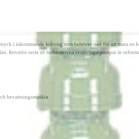
tryck i inkommande ledning men behöver mer för att mata en be
dan. Rovattis serie av turbindrivna centrifugalpumpar är utform
och bevattningsmaskin