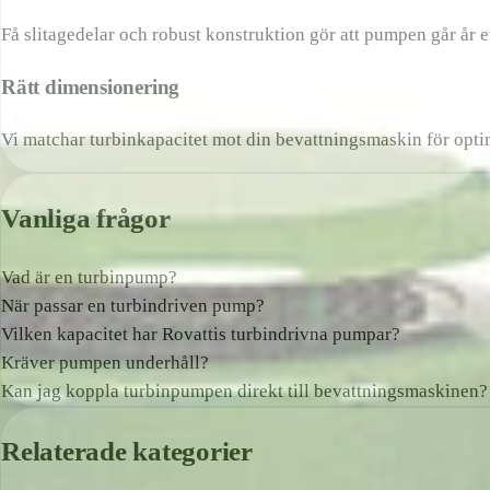
Få slitagedelar och robust konstruktion gör att pumpen går år e
Rätt dimensionering
Vi matchar turbinkapacitet mot din bevattningsmaskin för optim
Vanliga frågor
Vad är en turbinpump?
När passar en turbindriven pump?
Vilken kapacitet har Rovattis turbindrivna pumpar?
Kräver pumpen underhåll?
Kan jag koppla turbinpumpen direkt till bevattningsmaskinen?
Relaterade kategorier